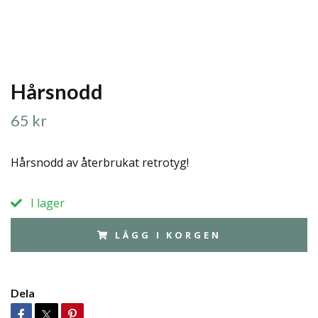
Hårsnodd
65 kr
Hårsnodd av återbrukat retrotyg!
I lager
LÄGG I KORGEN
Dela