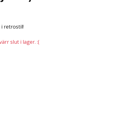
 retrostil!
rr slut i lager. :(