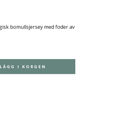
isk bomullsjersey med foder av
LÄGG I KORGEN