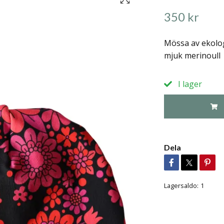
350 kr
Mössa av ekolog
mjuk merinoull
I lager
Dela
Lagersaldo:
1