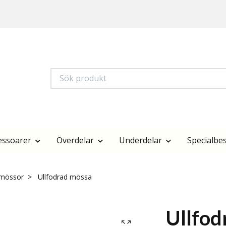
essoarer
Överdelar
Underdelar
Specialbes
 mössor
Ullfodrad mössa
Ullfod