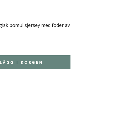
isk bomullsjersey med foder av
LÄGG I KORGEN