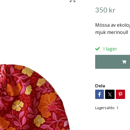
350 kr
Mössa av ekolog
mjuk merinoull
I lager
Dela
Lagersaldo:
1