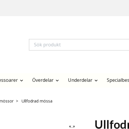
essoarer
Överdelar
Underdelar
Specialbes
 mössor
Ullfodrad mössa
Ullfod