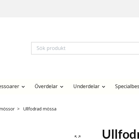
essoarer
Överdelar
Underdelar
Specialbes
 mössor
Ullfodrad mössa
Ullfod