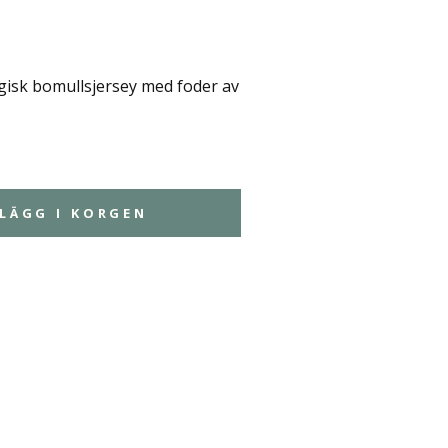
isk bomullsjersey med foder av
LÄGG I KORGEN