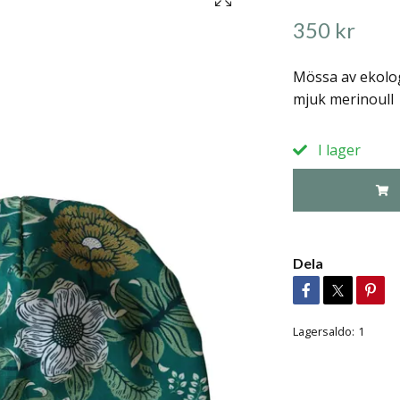
350 kr
Mössa av ekolog
mjuk merinoull
I lager
Dela
Lagersaldo:
1