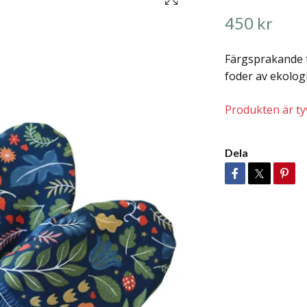
450 kr
Färgsprakande 
foder av ekolog
Produkten är tyvä
Dela