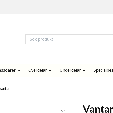
essoarer
Överdelar
Underdelar
Specialbes
antar
Vanta