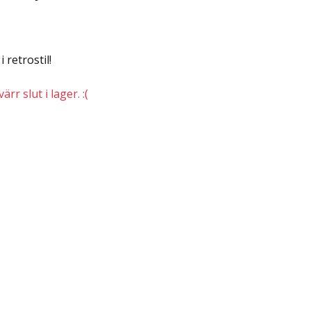
 retrostil!
rr slut i lager. :(