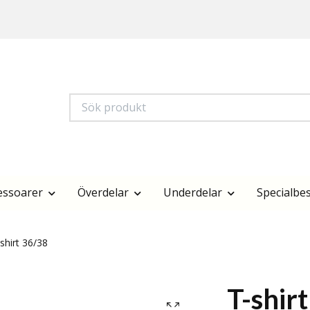
essoarer
Överdelar
Underdelar
Specialbes
shirt 36/38
T-shir