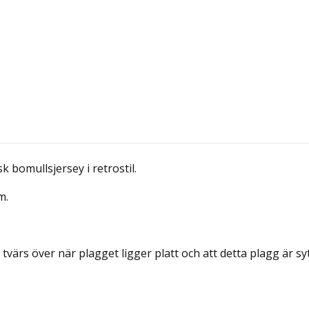
k bomullsjersey i retrostil.
m.
tvärs över när plagget ligger platt och att detta plagg är syt