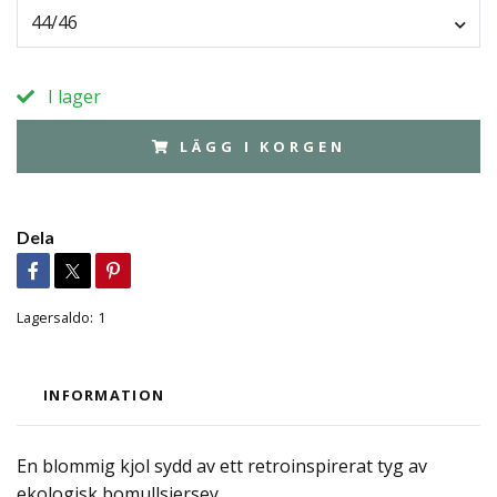
44/46
I lager
LÄGG I KORGEN
Dela
Lagersaldo:
1
INFORMATION
En blommig kjol sydd av ett retroinspirerat tyg av
ekologisk bomullsjersey.