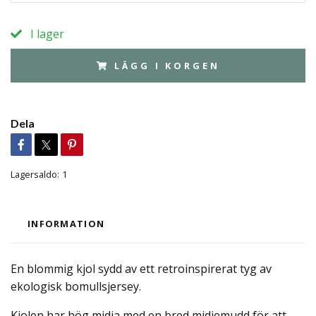
I lager
LÄGG I KORGEN
Dela
Lagersaldo:
1
INFORMATION
En blommig kjol sydd av ett retroinspirerat tyg av
ekologisk bomullsjersey.
Kjolen har hög midja med en bred midjemudd för att